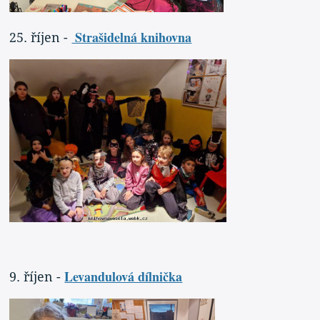
Strašidelná knihovna
25. říjen -
Levandulová dílnička
9. říjen -