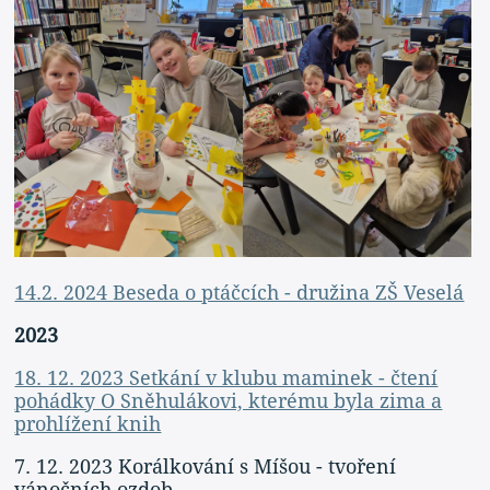
14.2. 2024 Beseda o ptáčcích - družina ZŠ Veselá
2023
18. 12. 2023 Setkání v klubu maminek - čtení
pohádky O Sněhulákovi, kterému byla zima a
prohlížení knih
7. 12. 2023 Korálkování s Míšou - tvoření
vánočních ozdob