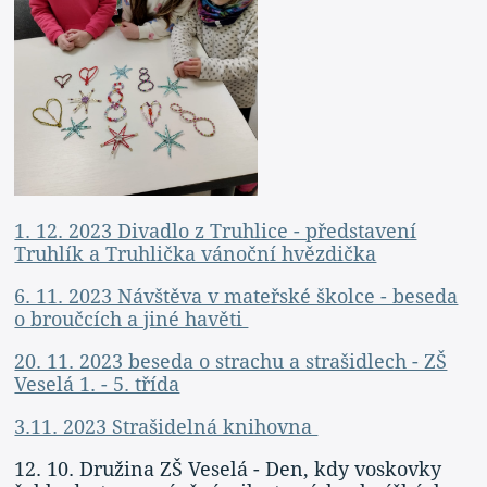
1. 12. 2023 Divadlo z Truhlice - představení
Truhlík a Truhlička vánoční hvězdička
6. 11. 2023 Návštěva v mateřské školce - beseda
o broučcích a jiné havěti
20. 11. 2023 beseda o strachu a strašidlech - ZŠ
Veselá 1. - 5. třída
3.11. 2023 Strašidelná knihovna
12. 10. Družina ZŠ Veselá - Den, kdy voskovky