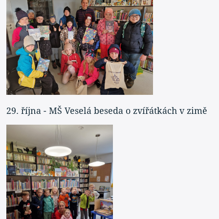
29. října - MŠ Veselá beseda o zvířátkách v zimě