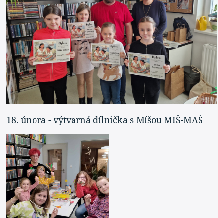
18. února - výtvarná dílnička s Míšou MIŠ-MAŠ