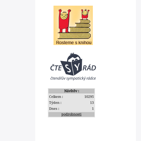
Návštěv :
Celkem :
10295
Týden :
13
Dnes :
1
podrobnosti