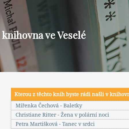
 knihovna ve Veselé
Kterou z těchto knih byste rádi našli v knihov
Mířenka Čechová - Baletky
Christiane Ritter - Žena v polární noci
Petra Martišková - Tanec v srdci