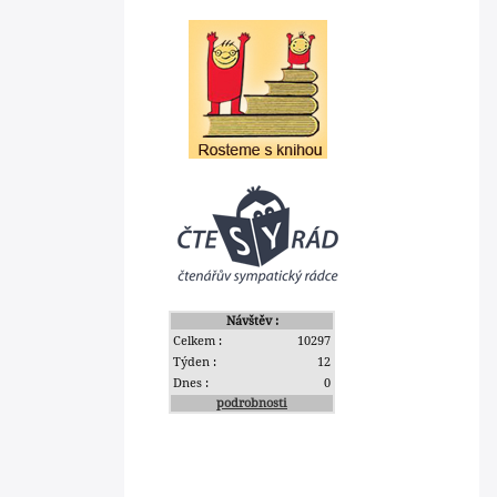
Návštěv :
Celkem :
10297
Týden :
12
Dnes :
0
podrobnosti