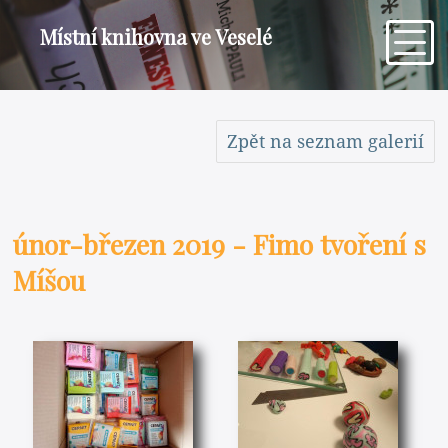
Místní knihovna ve Veselé
Zpět na seznam galerií
únor-březen 2019 - Fimo tvoření s
Míšou